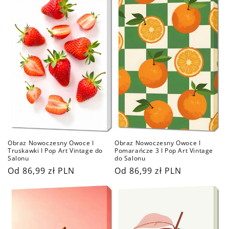
Obraz Nowoczesny Owoce I
Obraz Nowoczesny Owoce I
Pomarańcze 3 I Pop Art Vintage
Truskawki I Pop Art Vintage do
do Salonu
Salonu
Cena
Od 86,99 zł PLN
Cena
Od 86,99 zł PLN
regularna
regularna