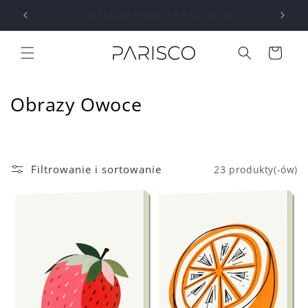
Przejdź
kontakt@parisco.pl
do
treści
Koszyk
K
Obrazy Owoce
o
l
Filtrowanie i sortowanie
23 produkty(-ów)
e
k
c
j
a
: