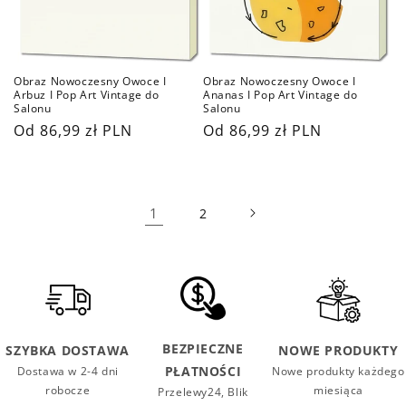
Obraz Nowoczesny Owoce I
Obraz Nowoczesny Owoce I
Arbuz I Pop Art Vintage do
Ananas I Pop Art Vintage do
Salonu
Salonu
Cena
Od 86,99 zł PLN
Cena
Od 86,99 zł PLN
regularna
regularna
1
2
BEZPIECZNE
SZYBKA DOSTAWA
NOWE PRODUKTY
PŁATNOŚCI
Dostawa w 2-4 dni
Nowe produkty każdego
robocze
miesiąca
Przelewy24, Blik