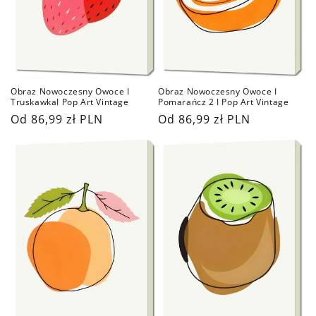
Obraz Nowoczesny Owoce I
Obraz Nowoczesny Owoce I
TruskawkaI Pop Art Vintage
Pomarańcz 2 I Pop Art Vintage
Cena
Od 86,99 zł PLN
Cena
Od 86,99 zł PLN
regularna
regularna