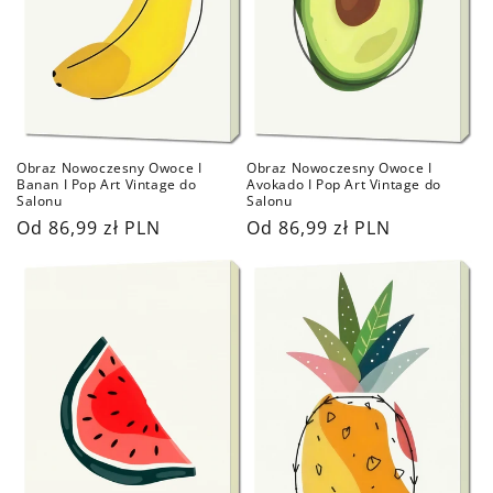
Obraz Nowoczesny Owoce I
Obraz Nowoczesny Owoce I
Banan I Pop Art Vintage do
Avokado I Pop Art Vintage do
Salonu
Salonu
Cena
Od 86,99 zł PLN
Cena
Od 86,99 zł PLN
regularna
regularna