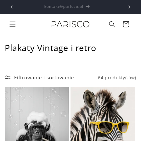
Przejdź
kontakt@parisco.pl
do
treści
Koszyk
K
Plakaty Vintage i retro
o
l
Filtrowanie i sortowanie
64 produkty(-ów)
e
k
c
j
a
: