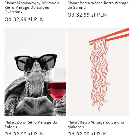
Plakat Motywacyjny Afirmacja
Plakat Pomarańcze Retro Vintage
Retro Vintage Do Salonu
do Salonu
Overthink
Cena
Od 32,99 zł PLN
Cena
Od 32,99 zł PLN
regularna
regularna
Plakat Retro Vintage do Salonu
Plakat Żółw Retro Vintage do
Makaron
Salonu
Cena
Od 32,99 zł PLN
Cena
Od 32,99 zł PLN