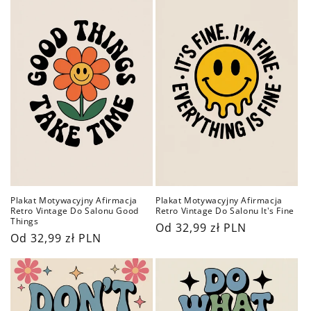
Plakat Motywacyjny Afirmacja
Plakat Motywacyjny Afirmacja
Retro Vintage Do Salonu Good
Retro Vintage Do Salonu It's Fine
Things
Cena
Od 32,99 zł PLN
Cena
Od 32,99 zł PLN
regularna
regularna