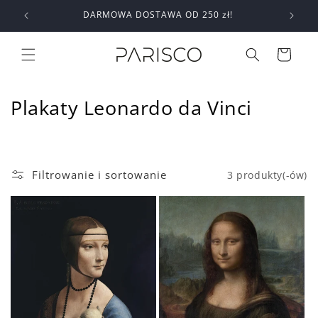
Przejdź
DARMOWA DOSTAWA OD 250 zł!
do
treści
Koszyk
K
Plakaty Leonardo da Vinci
o
l
Filtrowanie i sortowanie
3 produkty(-ów)
e
k
c
j
a
: